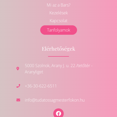
Mi az a Bars?
Kezelések
Kapcsolat
Tanfolyamok
Elérhetőségek
5000 Szolnok, Arany J. u. 22./tetőtér -
Aranyliget
+36-30-622-6511
info@tudatossagmesterfokon.hu