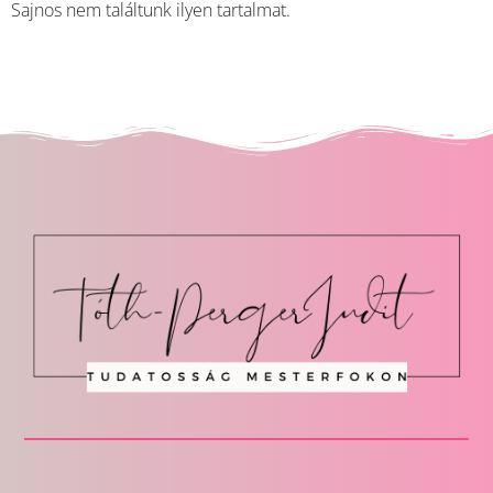
Sajnos nem találtunk ilyen tartalmat.