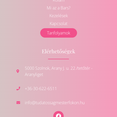
Mi az a Bars?
Kezelések
Kapcsolat
Tanfolyamok
Elérhetőségek
5000 Szolnok, Arany J. u. 22./tetőtér -
Aranyliget
+36-30-622-6511
info@tudatossagmesterfokon.hu