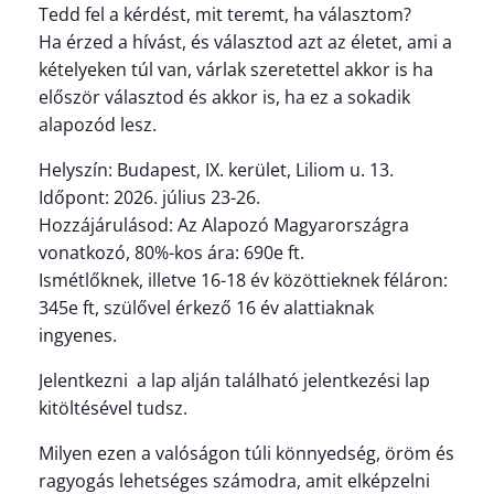
Tedd fel a kérdést, mit teremt, ha választom?
Ha érzed a hívást, és választod azt az életet, ami a
kételyeken túl van, várlak szeretettel akkor is ha
először választod és akkor is, ha ez a sokadik
alapozód lesz.
Helyszín: Budapest, IX. kerület, Liliom u. 13.
Időpont: 2026. július 23-26.
Hozzájárulásod: Az Alapozó Magyarországra
vonatkozó, 80%-kos ára: 690e ft.
Ismétlőknek, illetve 16-18 év közöttieknek féláron:
345e ft, szülővel érkező 16 év alattiaknak
ingyenes.
Jelentkezni a lap alján található jelentkezési lap
kitöltésével tudsz.
Milyen ezen a valóságon túli könnyedség, öröm és
ragyogás lehetséges számodra, amit elképzelni