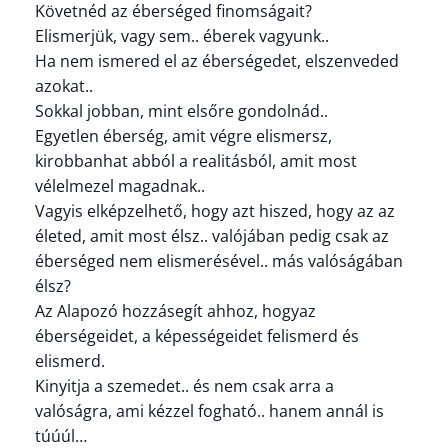
Követnéd az éberséged finomságait?
Elismerjük, vagy sem.. éberek vagyunk..
Ha nem ismered el az éberségedet, elszenveded
azokat..
Sokkal jobban, mint elsőre gondolnád..
Egyetlen éberség, amit végre elismersz,
kirobbanhat abból a realitásból, amit most
vélelmezel magadnak..
Vagyis elképzelhető, hogy azt hiszed, hogy az az
életed, amit most élsz.. valójában pedig csak az
éberséged nem elismerésével.. más valóságában
élsz?
Az Alapozó hozzásegít ahhoz, hogyaz
éberségeidet, a képességeidet felismerd és
elismerd.
Kinyitja a szemedet.. és nem csak arra a
valóságra, ami kézzel fogható.. hanem annál is
túúúl…