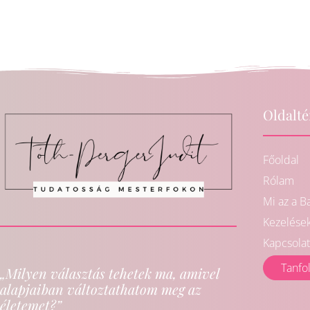
Oldalt
Főoldal
Rólam
Mi az a B
Kezelése
Kapcsolat
Tanfo
„Milyen választás tehetek ma, amivel
alapjaiban változtathatom meg az
életemet?”