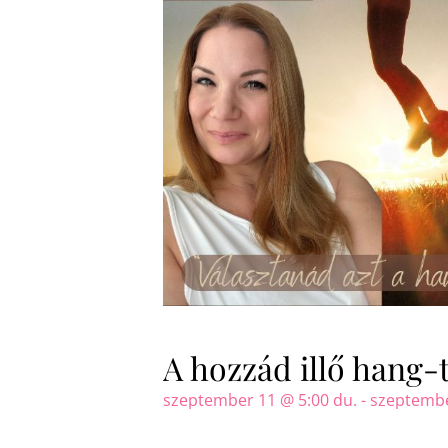
A hozzád illő hang-
szeptember 11 @ 5:00 du.
-
szeptembe