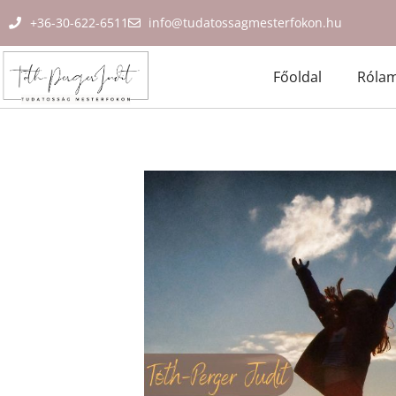
+36-30-622-6511
info@tudatossagmesterfokon.hu
Főoldal
Róla