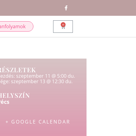
0
anfolyamok
RÉSZLETEK
ezdés:
szeptember 11 @ 5:00 du.
ége:
szeptember 13 @ 12:30 du.
HELYSZÍN
Pécs
+ GOOGLE CALENDAR