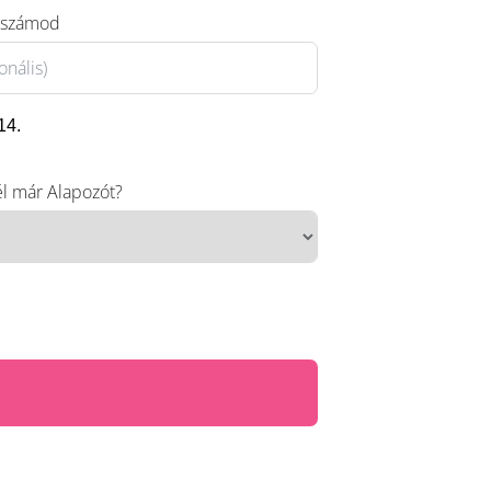
nszámod
14.
l már Alapozót?