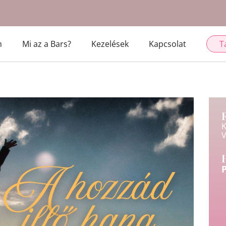
m
Mi az a Bars?
Kezelések
Kapcsolat
T
K
V