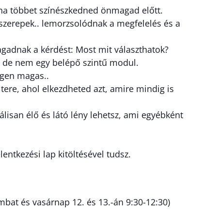
oha többet színészkedned önmagad előtt.
 szerepek.. lemorzsolódnak a megfelelés és a
magadnak a kérdést: Most mit választhatok?
e, de nem egy belépő szintű modul.
igen magas..
ere, ahol elkezdheted azt, amire mindig is
álisan élő és látó lény lehetsz, ami egyébként
elentkezési lap kitöltésével tudsz.
mbat és vasárnap 12. és 13.-án 9:30-12:30)