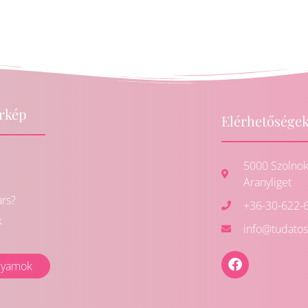
érkép
Elérhetősége
5000 Szolnok, 
Aranyliget
ars?
+36-30-622-
k
info@tudato
lyamok