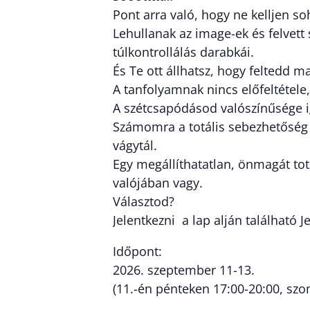
Pont arra való, hogy ne kelljen s
Lehullanak az image-ek és felvett
túlkontrollálás darabkái.
És Te ott állhatsz, hogy feltedd 
A tanfolyamnak nincs előfeltétel
A szétcsapódásod valószínűsége 
Számomra a totális sebezhetőség t
vágytál.
Egy megállíthatatlan, önmagát tot
valójában vagy.
Választod?
Jelentkezni a lap alján található J
Időpont:
2026. szeptember 11-13.
(11.-én pénteken 17:00-20:00, szo