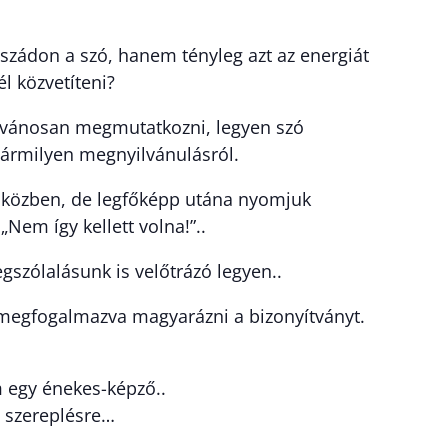
 szádon a szó, hanem tényleg azt az energiát
l közvetíteni?
lvánosan megmutatkozni, legyen szó
bármilyen megnyilvánulásról.
, közben, de legfőképp utána nyomjuk
Nem így kellett volna!”..
gszólalásunk is velőtrázó legyen..
megfogalmazva magyarázni a bizonyítványt.
 egy énekes-képző..
b szereplésre…