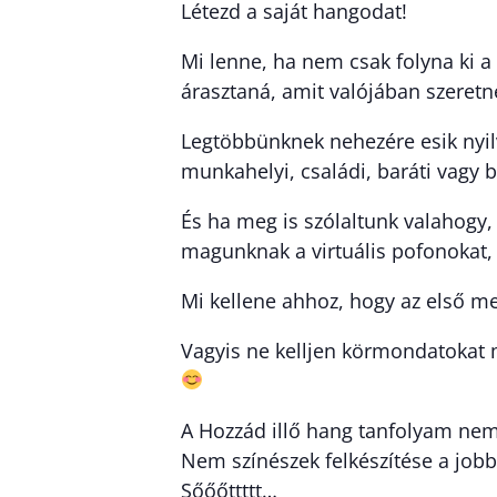
Létezd a saját hangodat!
Mi lenne, ha nem csak folyna ki a
árasztaná, amit valójában szeretné
Legtöbbünknek nehezére esik nyi
munkahelyi, családi, baráti vagy 
És ha meg is szólaltunk valahogy
magunknak a virtuális pofonokat, „
Mi kellene ahhoz, hogy az első me
Vagyis ne kelljen körmondatokat 
A Hozzád illő hang tanfolyam nem
Nem színészek felkészítése a job
Sőőőttttt…