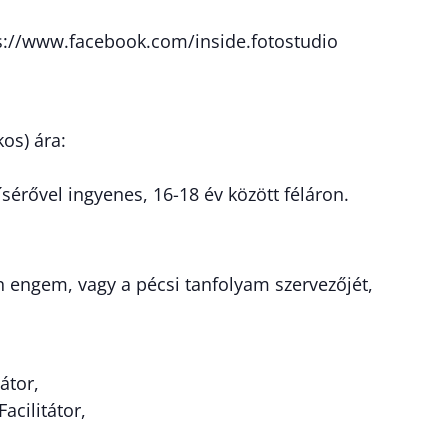
s://www.facebook.com/inside.fotostudio
os) ára:
ísérővel ingyenes, 16-18 év között féláron.
n engem, vagy a pécsi tanfolyam szervezőjét,
átor,
acilitátor,