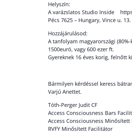
Helyszín:
A varázslatos Studio Inside http
Pécs 7625 – Hungary, Vince u. 13.
Hozzájárulásod:
A tanfolyam magyarországi (80%-k
1500euró, vagy 600 ezer ft.
Gyereknek 16 éves korig, felnőtt k
Bármilyen kérdéssel keress bátra
Varjú Anettet.
Tóth-Perger Judit CF
Access Consciousness Bars Facilit
Access Consciousness Minősített F
RVFY Minősített Facilitátor