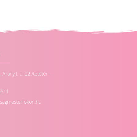
k
Arany J. u. 22./tetőtér -
6511
ssagmesterfokon.hu