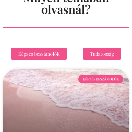
olvasnál?
Képzés beszámolók
Tudatosság
KÉPZÉS BESZÁMOLÓK