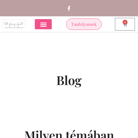
0
Tanfolyamok
Blog
Milyen témában