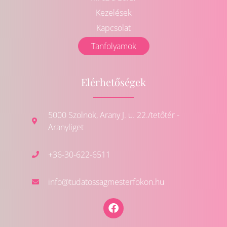
Kezelések
Kapcsolat
Tanfolyamok
Elérhetőségek
5000 Szolnok, Arany J. u. 22./tetőtér -
Aranyliget
+36-30-622-6511
info@tudatossagmesterfokon.hu